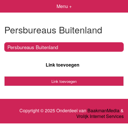
Menu +
Persbureaus Buitenland
Persbureaus Buitenland
Link toevoegen
Link toevoegen
Copyright © 2025 Onderdeel van
BaakmanMedia
&
Vrolijk Internet Services